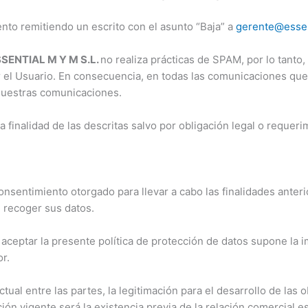
to remitiendo un escrito con el asunto “Baja” a
gerente@essen
ENTIAL M Y M S.L.
no realiza prácticas de SPAM, por lo tanto
el Usuario. En consecuencia, en todas las comunicaciones que re
 nuestras comunicaciones.
finalidad de las descritas salvo por obligación legal o requerim
consentimiento otorgado para llevar a cabo las finalidades ante
e recoger sus datos.
no aceptar la presente política de protección de datos supone la i
r.
tual entre las partes, la legitimación para el desarrollo de las o
ión vigente será la existencia previa de la relación comercial e